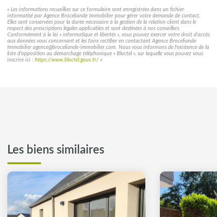
« Les informations recueillies sur ce formulaire sont enregistrées dans un fichier
informatisé par Agence Broceliande Immobilier pour gérer votre demande de contact.
Elles sont conservées pour la durée nécessaire à la gestion de la relation client dans le
respect des prescriptions légales applicables et sont destinées à nos conseillers
Conformément à la loi « informatique et libertés », vous pouvez exercer votre droit d'accès
aux données vous concernant et les faire rectifier en contactant Agence Broceliande
Immobilier agence@broceliande-immobilier.com. Nous vous informons de l'existence de la
liste d'opposition au démarchage téléphonique « Bloctel », sur laquelle vous pouvez vous
inscrire ici :
https://www.bloctel.gouv.fr/
»
Les biens similaires