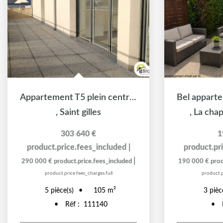
Appartement T5 plein centre, terrasse de 33 m² exposée Ouest
,
Saint gilles
,
La chap
303 640 €
1
product.price.fees_included
|
product.pr
|
290 000 €
product.price.fees_included
190 000 €
prod
product.price.fees_charges.full
product.p
5
pièce(s)
3
pièc
105
m²
Réf :
111140