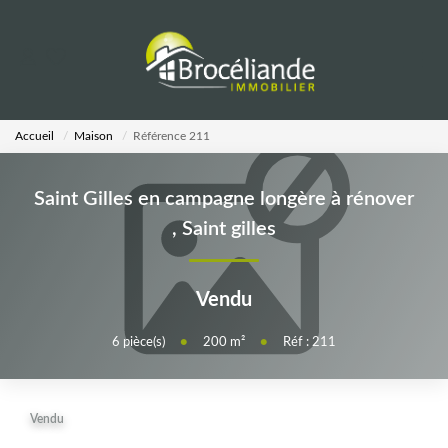
VENTES
Accueil
Maison
Référence 211
LOCATIONS
Saint Gilles en campagne longère à rénover
ESTIMATION
,
Saint gilles
AGENCE
Vendu
Notre Équipe
6
pièce(s)
•
200
m²
•
Réf : 211
CALCULETTES
Vendu