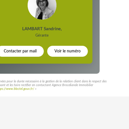
LAMBART Sandrine
,
Gérante
Contacter par mail
Voir le numéro
es pour la durée nécessaire à la gestion de la relation client dans le respect des
rnant et les faire rectifier en contactant Agence Broceliande Immobilier
tps://www.bloctel.gouv.fr/
»