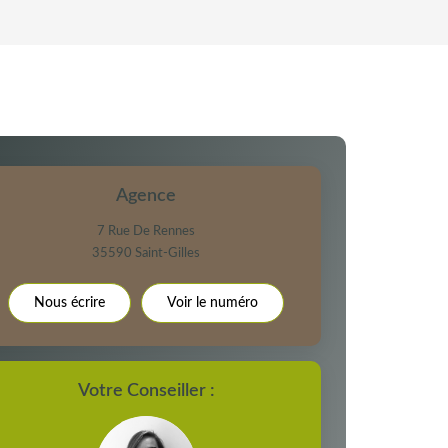
'HABITATION
E DE L'AÉROPORT :
 ET CRÈCHES
Agence
7 Rue De Rennes
35590
Saint-Gilles
NS
Nous écrire
Voir le numéro
Votre Conseiller :