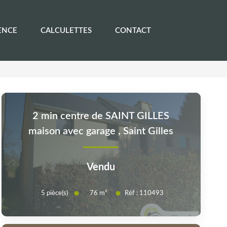
ENCE
CALCULETTES
CONTACT
2 min centre de SAINT GILLES
maison avec garage
,
Saint Gilles
Vendu
5
pièce(s)
Réf :
110493
76
m²