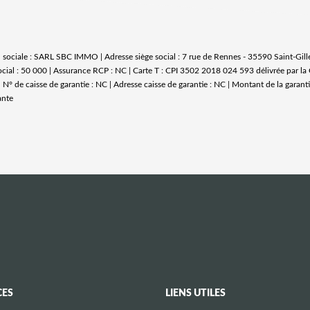
on sociale : SARL SBC IMMO | Adresse siège social : 7 rue de Rennes - 35590 Saint-G
cial : 50 000 | Assurance RCP : NC |
Carte T : CPI 3502 2018 024 593 délivrée par la 
 N° de caisse de garantie : NC | Adresse caisse de garantie : NC | Montant de la garan
ante
CES
LIENS UTILES