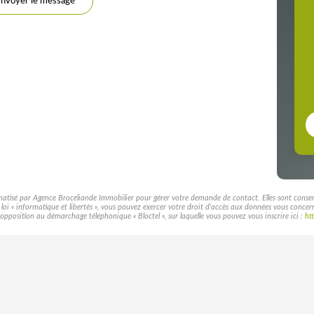
nvoyer le message
rmatisé par Agence Broceliande Immobilier pour gérer votre demande de contact. Elles sont conservé
a loi « informatique et libertés », vous pouvez exercer votre droit d'accès aux données vous conce
pposition au démarchage téléphonique « Bloctel », sur laquelle vous pouvez vous inscrire ici :
ht