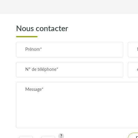
REVENU MENSUEL PAR MÉNAGE
Nous contacter
TAXE FONCIÈRE
Prénom*
SUPERFICIE :
N° de téléphone*
RESTAURANTS ET CAFÉS
Message*