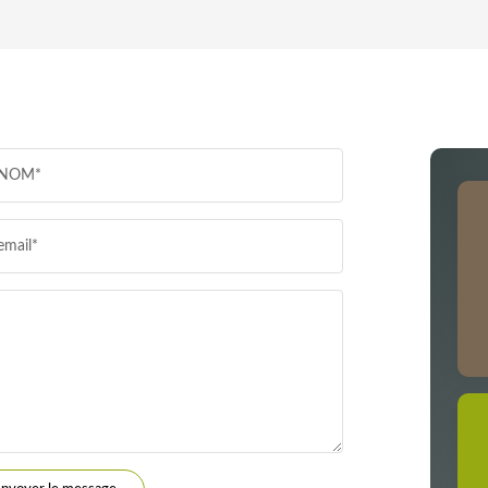
TAUX DE PROPRIÉTAIRES
TAUX D
PART DES MÉNAGES SANS VOITURE
DISTANC
NOM*
RÉSULTATS DES LYCÉES
ECOLES
email*
COMMERCES
MÉDECI