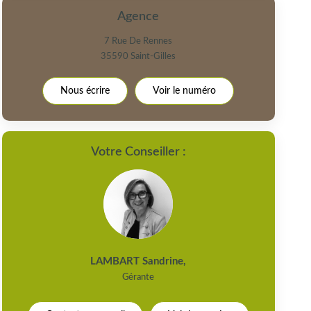
Agence
7 Rue De Rennes
35590
Saint-Gilles
Nous écrire
Voir le numéro
Votre Conseiller :
LAMBART Sandrine
,
Gérante