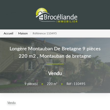
VENTES
Accueil
Maison
Référence 110495
LOCATIONS
Longère Montauban De Bretagne 9 pièces
ESTIMATION
220 m2
,
Montauban de bretagne
AGENCE
Vendu
Notre Équipe
9
pièce(s)
•
220
m²
•
Réf : 110495
CALCULETTES
Vendu