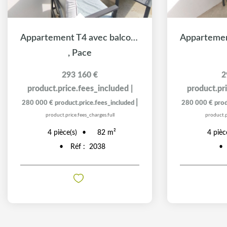
Appartement T4 avec balcon exposé Ouest
,
Pace
293 160 €
2
product.price.fees_included
|
product.pr
|
280 000 €
product.price.fees_included
280 000 €
prod
product.price.fees_charges.full
product.p
4
pièce(s)
4
pièc
82
m²
Réf :
2038