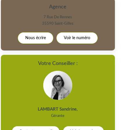
Agence
7 Rue De Rennes
35590
Saint-Gilles
Nous écrire
Voir le numéro
Votre Conseiller :
LAMBART Sandrine
,
Gérante