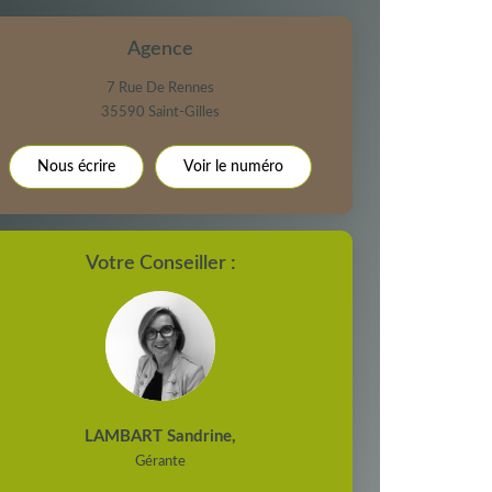
 ET CRÈCHES
Agence
7 Rue De Rennes
35590
Saint-Gilles
NS
Nous écrire
Voir le numéro
Votre Conseiller :
LAMBART Sandrine
,
Gérante