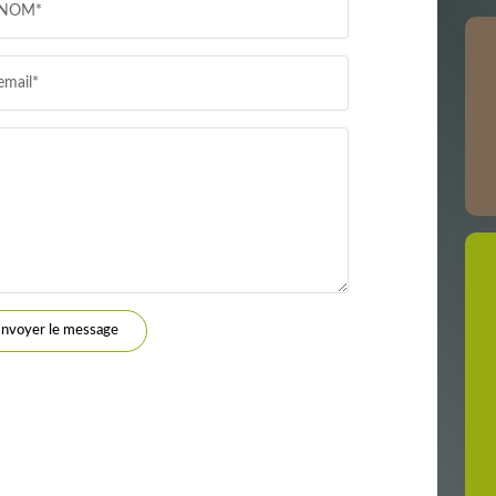
NOM*
RÉSULTATS DES LYCÉES
ECOLES
email*
COMMERCES
MÉDECI
nvoyer le message