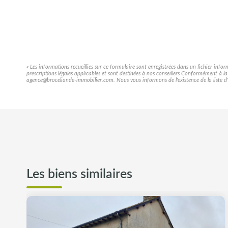
« Les informations recueillies sur ce formulaire sont enregistrées dans un fichier info
prescriptions légales applicables et sont destinées à nos conseillers Conformément à l
agence@broceliande-immobilier.com. Nous vous informons de l'existence de la liste d'o
Les biens similaires