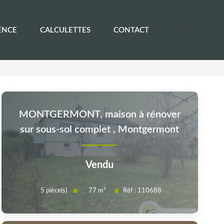
ENCE
CALCULETTES
CONTACT
MONTGERMONT, maison à rénover
sur sous-sol complet
,
Montgermont
Vendu
5
pièce(s)
Réf :
110688
77
m²