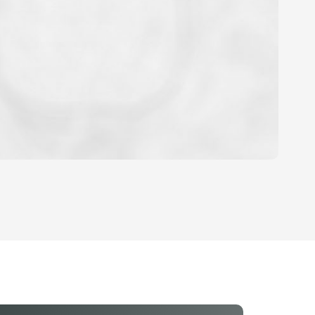
YEN
'HABITATION
E DE L'AÉROPORT :