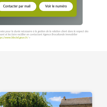
Contacter par mail
Voir le numéro
es pour la durée nécessaire à la gestion de la relation client dans le respect des
rnant et les faire rectifier en contactant Agence Broceliande Immobilier
tps://www.bloctel.gouv.fr/
»
Exc