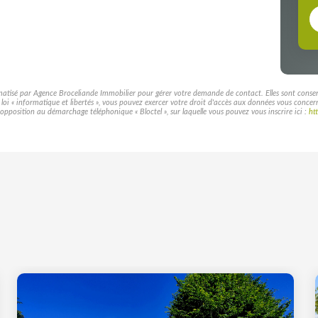
rmatisé par Agence Broceliande Immobilier pour gérer votre demande de contact. Elles sont conservé
a loi « informatique et libertés », vous pouvez exercer votre droit d'accès aux données vous conce
pposition au démarchage téléphonique « Bloctel », sur laquelle vous pouvez vous inscrire ici :
ht