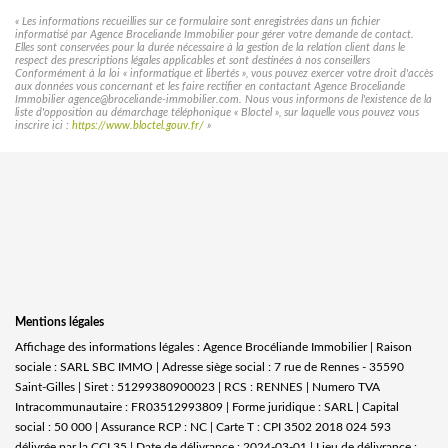
« Les informations recueillies sur ce formulaire sont enregistrées dans un fichier
informatisé par Agence Broceliande Immobilier pour gérer votre demande de contact.
Elles sont conservées pour la durée nécessaire à la gestion de la relation client dans le
respect des prescriptions légales applicables et sont destinées à nos conseillers
Conformément à la loi « informatique et libertés », vous pouvez exercer votre droit d'accès
aux données vous concernant et les faire rectifier en contactant Agence Broceliande
Immobilier agence@broceliande-immobilier.com. Nous vous informons de l'existence de la
liste d'opposition au démarchage téléphonique « Bloctel », sur laquelle vous pouvez vous
inscrire ici :
https://www.bloctel.gouv.fr/
»
Mentions légales
Affichage des informations légales : Agence Brocéliande Immobilier | Raison
sociale : SARL SBC IMMO | Adresse siège social : 7 rue de Rennes - 35590
Saint-Gilles | Siret : 51299380900023 | RCS : RENNES | Numero TVA
Intracommunautaire : FR03512993809 | Forme juridique : SARL | Capital
social : 50 000 | Assurance RCP : NC |
Carte T : CPI 3502 2018 024 593
délivrée par la CCI 35 | Date de délivrance : 2024-03-01 | Lieu de délivrance :