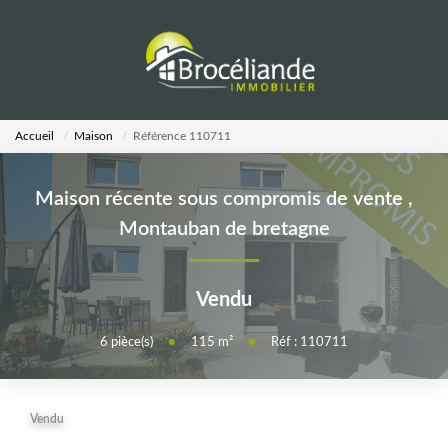
VENTES
Accueil
Maison
Référence 110711
LOCATIONS
Maison récente sous compromis de vente
,
ESTIMATION
Montauban de bretagne
AGENCE
Vendu
Notre Équipe
6
pièce(s)
•
115
m²
•
Réf : 110711
CALCULETTES
Vendu