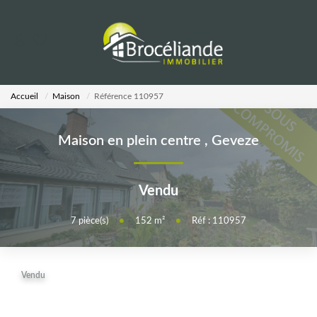
VENTES
Accueil
Maison
Référence 110957
LOCATIONS
Maison en plein centre
,
Geveze
ESTIMATION
Vendu
AGENCE
7
pièce(s)
•
152
m²
•
Réf : 110957
Notre Équipe
Vendu
CALCULETTES