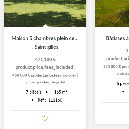
Maison 5 chambres plein centre
Bâtisses 
,
Saint gilles
1
product.pr
471 100 €
product.price.fees_included
|
150 000 €
prod
product.p
|
450 000 €
product.price.fees_included
product.price.fees_charges.full
6
pièce
7
pièce(s)
165
m²
Réf :
111160