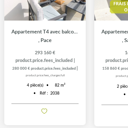
Appartement T4 avec balcon exposé Ouest
,
Pace
,
S
293 160 €
1
product.price.fees_included
|
product.pr
|
280 000 €
product.price.fees_included
158 860 €
prod
product.price.fees_charges.full
product.p
4
pièce(s)
82
m²
2
pièc
Réf :
2038