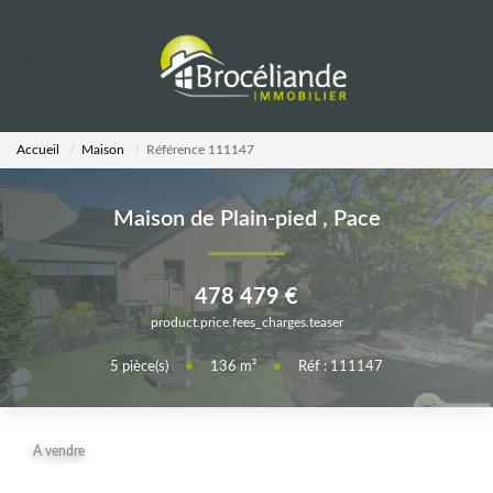
VENTES
Accueil
Maison
Référence 111147
LOCATIONS
Maison de Plain-pied
,
Pace
ESTIMATION
478 479 €
AGENCE
product.price.fees_charges.teaser
Notre Équipe
5
pièce(s)
•
136
m²
•
Réf : 111147
CALCULETTES
A vendre