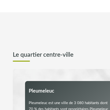
Le quartier centre-ville
Pleumeleuc
Pleumeleuc est une ville de 3 080 habitants dont
70 % des habitants sont propriétaires.Pleumeleuc