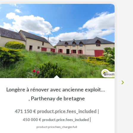
Exc
Longère à rénover avec ancienne exploitation agricole
,
Parthenay de bretagne
471 150 €
product.price.fees_included
|
|
450 000 €
product.price.fees_included
product.price.fees_charges.full