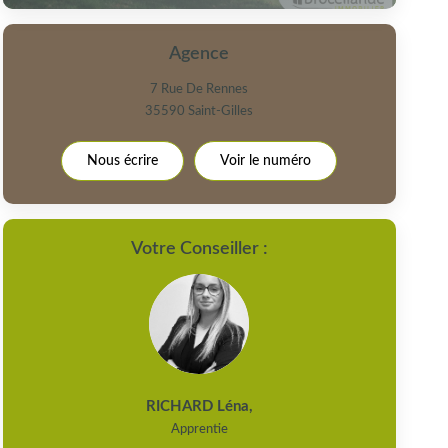
Agence
7 Rue De Rennes
35590
Saint-Gilles
Nous écrire
Voir le numéro
Votre Conseiller :
RICHARD Léna
,
Apprentie