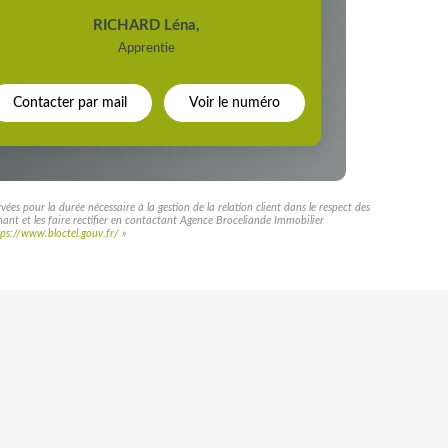
RICHARD Léna
,
Apprentie
Contacter par mail
Voir le numéro
es pour la durée nécessaire à la gestion de la relation client dans le respect des
rnant et les faire rectifier en contactant Agence Broceliande Immobilier
tps://www.bloctel.gouv.fr/
»