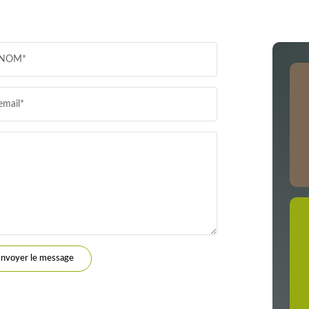
PART DES MÉNAGES SANS VOITURE
DISTANC
NOM*
RÉSULTATS DES LYCÉES
ECOLES
email*
COMMERCES
MÉDECI
nvoyer le message