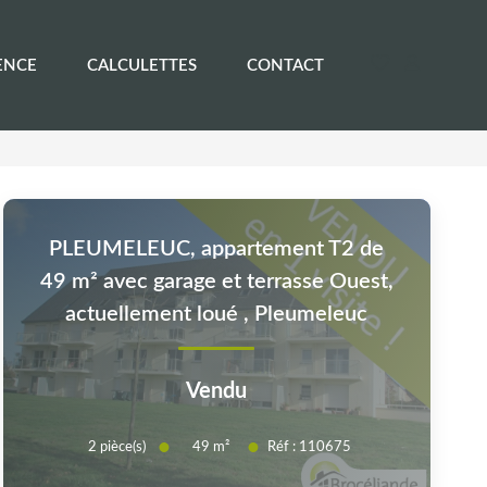
ENCE
CALCULETTES
CONTACT
PLEUMELEUC, appartement T2 de
49 m² avec garage et terrasse Ouest,
actuellement loué
,
Pleumeleuc
Vendu
2
pièce(s)
Réf :
110675
49
m²