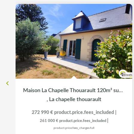
Maison La Chapelle Thouarault 120m² sur sous-sol avec...
,
La chapelle thouarault
272 990 €
product.price.fees_included
|
|
261 000 €
product.price.fees_included
product.price.fees_charges.full