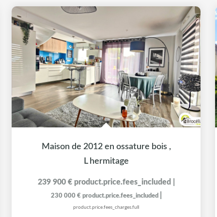
Maison de 2012 en ossature bois
,
L hermitage
239 900 €
product.price.fees_included
|
|
230 000 €
product.price.fees_included
product.price.fees_charges.full