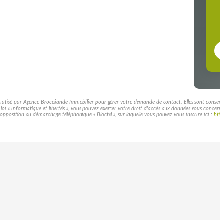
rmatisé par Agence Broceliande Immobilier pour gérer votre demande de contact. Elles sont conservé
a loi « informatique et libertés », vous pouvez exercer votre droit d'accès aux données vous conce
pposition au démarchage téléphonique « Bloctel », sur laquelle vous pouvez vous inscrire ici :
ht