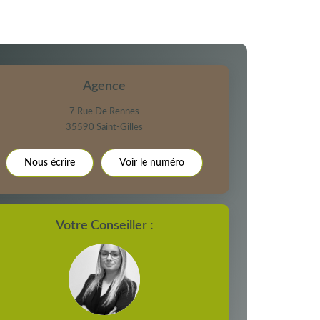
E DE L'AÉROPORT :
 ET CRÈCHES
Agence
7 Rue De Rennes
35590
Saint-Gilles
NS
Nous écrire
Voir le numéro
Votre Conseiller :