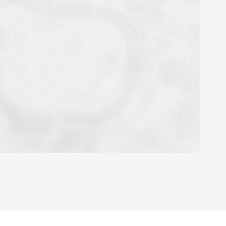
YEN
'HABITATION