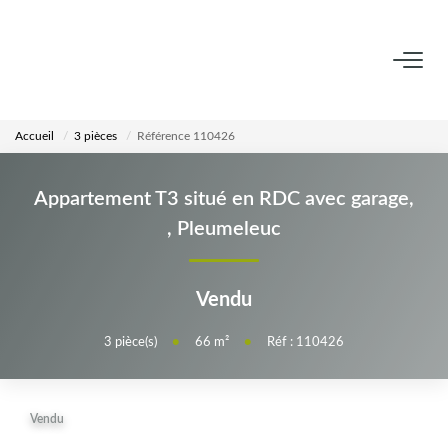
VENTES
Accueil
3 pièces
Référence 110426
LOCATIONS
Appartement T3 situé en RDC avec garage,
ESTIMATION
,
Pleumeleuc
AGENCE
Vendu
Notre Équipe
3
pièce(s)
•
66
m²
•
Réf : 110426
CALCULETTES
Vendu