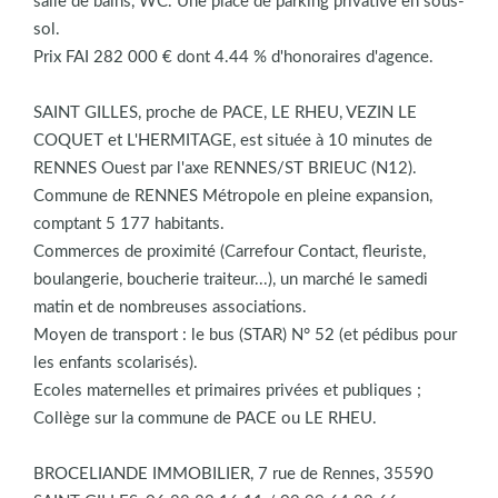
salle de bains, WC. Une place de parking privative en sous-
sol.
Prix FAI 282 000 € dont 4.44 % d'honoraires d'agence.
SAINT GILLES, proche de PACE, LE RHEU, VEZIN LE
COQUET et L'HERMITAGE, est située à 10 minutes de
RENNES Ouest par l'axe RENNES/ST BRIEUC (N12).
Commune de RENNES Métropole en pleine expansion,
comptant 5 177 habitants.
Commerces de proximité (Carrefour Contact, fleuriste,
boulangerie, boucherie traiteur...), un marché le samedi
matin et de nombreuses associations.
Moyen de transport : le bus (STAR) N° 52 (et pédibus pour
les enfants scolarisés).
Ecoles maternelles et primaires privées et publiques ;
Collège sur la commune de PACE ou LE RHEU.
BROCELIANDE IMMOBILIER, 7 rue de Rennes, 35590