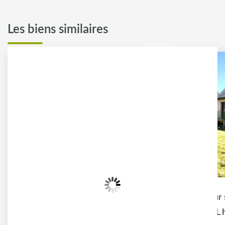
Les biens similaires
Longère indépendante, en campagne
,
Pace
,
L 