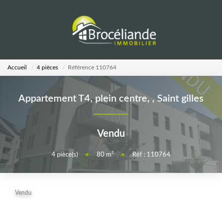
VENTES
Accueil
4 pièces
Référence 110764
LOCATIONS
Appartement T4, plein centre,
,
Saint gilles
ESTIMATION
Vendu
AGENCE
4
pièce(s)
•
80
m²
•
Réf : 110764
Notre Équipe
Vendu
CALCULETTES