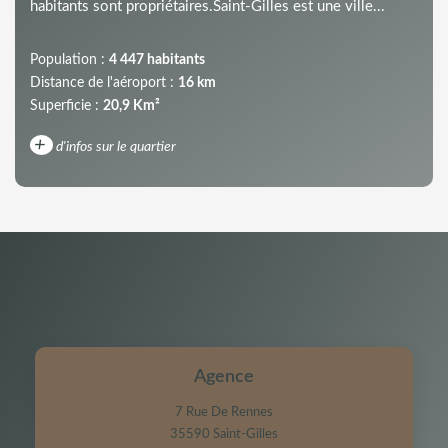
habitants sont propriétaires.Saint-Gilles est une ville...
Population :
4 447 habitants
Distance de l'aéroport :
16 km
Superficie :
20,9 Km²
+
d'infos sur le quartier
DENSITÉ DE POPULATION
ENFANTS ET ADOLESCENTS
AGE MOYEN
REVENU MENSUEL PAR MÉNAGE
TAUX DE PROPRIÉTAIRES
TAUX D'HABITATION
TAXE FONCIÈRE
PART DES MÉNAGES SANS
Agence
VOITURE
7 Rue De Rennes
DISTANCE DE L'AÉROPORT :
SUPERFICIE :
35590
Saint-Gilles