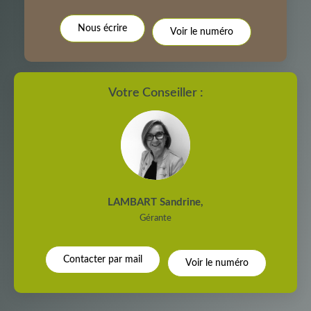
RÉSULTATS DES LYCÉES
ECOLES ET CRÈCHES
Nous écrire
Voir le numéro
RESTAURANTS ET CAFÉS
COMMERCES
MÉDECINS
Votre Conseiller :
LAMBART Sandrine
,
Gérante
Contacter par mail
Voir le numéro