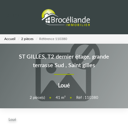
VENTES
Accueil
2 pièces
Référence 110380
LOCATIONS
ST GILLES, T2 dernier étage, grande
ESTIMATION
terrasse Sud
,
Saint gilles
AGENCE
Loué
Notre Équipe
2
pièce(s)
•
41
m²
•
Réf : 110380
CALCULETTES
Loué