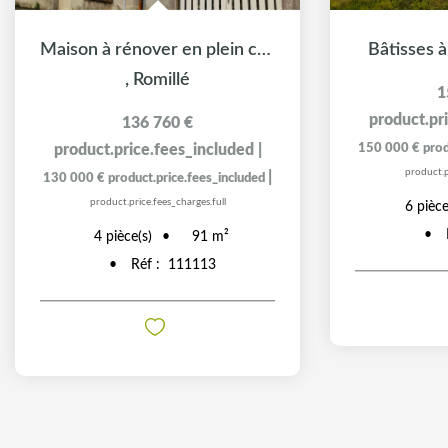
Maison à rénover en plein centre
Bâtisses 
,
Romillé
1
product.pr
136 760 €
product.price.fees_included
|
150 000 €
prod
product.p
|
130 000 €
product.price.fees_included
product.price.fees_charges.full
6
pièce
4
pièce(s)
91
m²
Réf :
111113