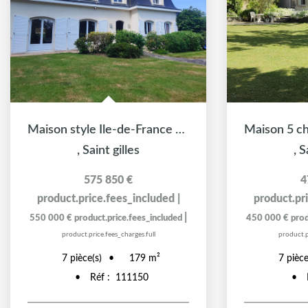
Maison style Ile-de-France avec terrain de 8000m² et...
,
Saint gilles
,
S
575 850 €
4
product.price.fees_included
|
product.pr
|
550 000 €
product.price.fees_included
450 000 €
prod
product.price.fees_charges.full
product.p
7
pièce(s)
7
pièce
179
m²
Réf :
111150