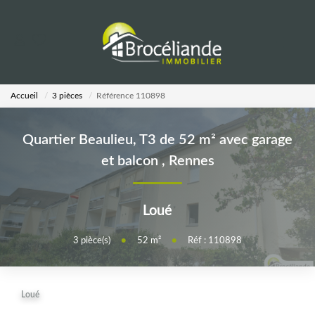
VENTES
Accueil
3 pièces
Référence 110898
LOCATIONS
Quartier Beaulieu, T3 de 52 m² avec garage
ESTIMATION
et balcon
,
Rennes
AGENCE
Loué
Notre Équipe
3
pièce(s)
•
52
m²
•
Réf : 110898
CALCULETTES
Loué