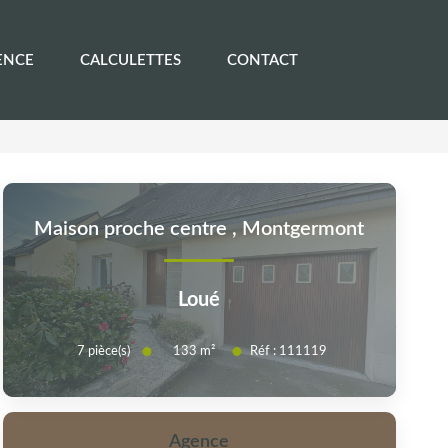
ENCE
CALCULETTES
CONTACT
Maison proche centre
,
Montgermont
Loué
7
pièce(s)
Réf :
111119
133
m²
Agence