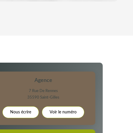
YEN
'HABITATION
E DE L'AÉROPORT :
 ET CRÈCHES
Agence
7 Rue De Rennes
35590
Saint-Gilles
NS
Nous écrire
Voir le numéro