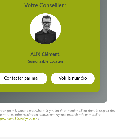
Votre Conseiller :
ALIX Clément
,
Responsable Location
Contacter par mail
Voir le numéro
es pour la durée nécessaire à la gestion de la relation client dans le respect des
rnant et les faire rectifier en contactant Agence Broceliande Immobilier
tps://www.bloctel.gouv.fr/
»