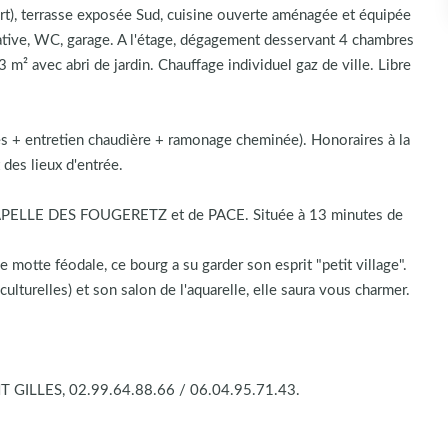
rt), terrasse exposée Sud, cuisine ouverte aménagée et équipée
vative, WC, garage. A l'étage, dégagement desservant 4 chambres
3 m² avec abri de jardin. Chauffage individuel gaz de ville. Libre
 + entretien chaudière + ramonage cheminée). Honoraires à la
des lieux d'entrée.
LLE DES FOUGERETZ et de PACE. Située à 13 minutes de
otte féodale, ce bourg a su garder son esprit "petit village".
lturelles) et son salon de l'aquarelle, elle saura vous charmer.
 GILLES, 02.99.64.88.66 / 06.04.95.71.43.