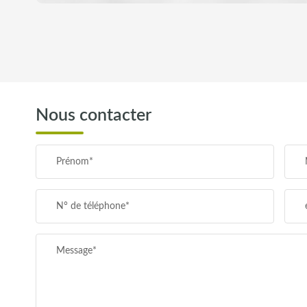
DENSITÉ DE POPULATION
REVENU MENSUEL PAR MÉNAGE
Nous contacter
TAXE FONCIÈRE
Prénom*
SUPERFICIE :
N° de téléphone*
RESTAURANTS ET CAFÉS
Message*