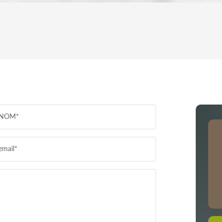
ENFANTS ET ADOLESCENTS
AGE MO
TAUX DE PROPRIÉTAIRES
TAUX D
PART DES MÉNAGES SANS VOITURE
DISTANC
NOM*
RÉSULTATS DES LYCÉES
ECOLES
email*
COMMERCES
MÉDECI