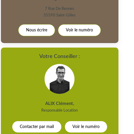
7 Rue De Rennes
35590
Saint-Gilles
Nous écrire
Voir le numéro
Votre Conseiller :
ALIX Clément
,
Responsable Location
Contacter par mail
Voir le numéro