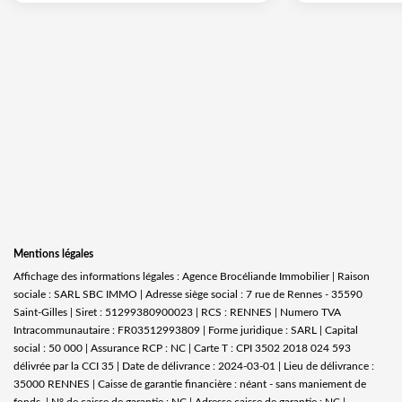
Mentions légales
Affichage des informations légales : Agence Brocéliande Immobilier | Raison
sociale : SARL SBC IMMO | Adresse siège social : 7 rue de Rennes - 35590
Saint-Gilles | Siret : 51299380900023 | RCS : RENNES | Numero TVA
Intracommunautaire : FR03512993809 | Forme juridique : SARL | Capital
social : 50 000 | Assurance RCP : NC |
Carte T : CPI 3502 2018 024 593
délivrée par la CCI 35 | Date de délivrance : 2024-03-01 | Lieu de délivrance :
35000 RENNES | Caisse de garantie financière : néant - sans maniement de
fonds. | N° de caisse de garantie : NC | Adresse caisse de garantie : NC |