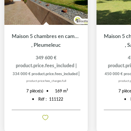
Maison 5 chambres en campagne
,
Pleumeleuc
,
S
349 600 €
4
product.price.fees_included
|
product.pr
|
334 000 €
product.price.fees_included
450 000 €
prod
product.price.fees_charges.full
product.p
7
pièce(s)
7
pièce
169
m²
Réf :
111122