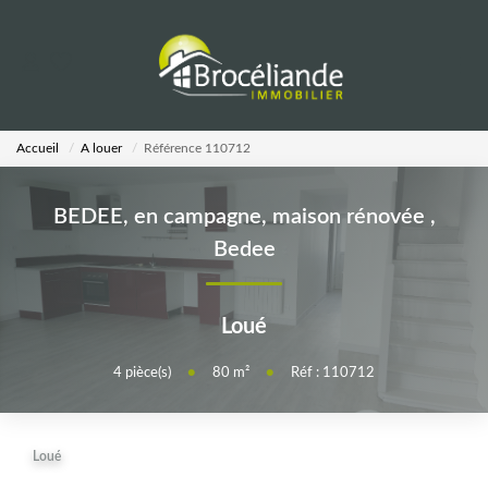
VENTES
Accueil
A louer
Référence 110712
LOCATIONS
BEDEE, en campagne, maison rénovée
,
ESTIMATION
Bedee
AGENCE
Loué
Notre Équipe
4
pièce(s)
•
80
m²
•
Réf : 110712
CALCULETTES
Loué