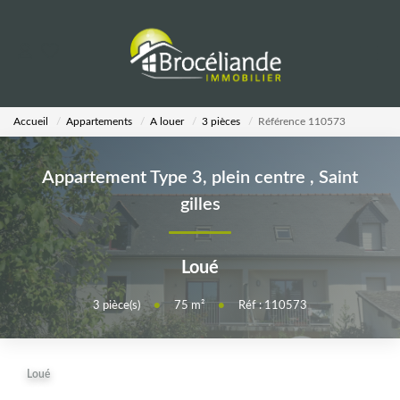
VENTES
Accueil
Appartements
A louer
3 pièces
Référence 110573
LOCATIONS
Appartement Type 3, plein centre
,
Saint
ESTIMATION
gilles
AGENCE
Loué
Notre Équipe
3
pièce(s)
•
75
m²
•
Réf : 110573
CALCULETTES
Loué