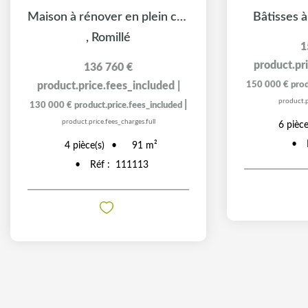
Maison à rénover en plein centre
Bâtisses 
,
Romillé
1
product.pr
136 760 €
product.price.fees_included
|
150 000 €
prod
product.p
|
130 000 €
product.price.fees_included
product.price.fees_charges.full
6
pièce
4
pièce(s)
91
m²
Réf :
111113