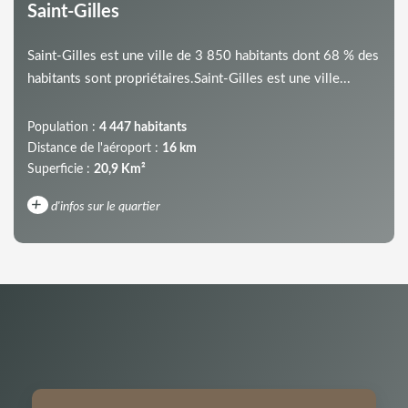
Saint-Gilles
Saint-Gilles est une ville de 3 850 habitants dont 68 % des
habitants sont propriétaires.Saint-Gilles est une ville...
Population :
4 447 habitants
Distance de l'aéroport :
16 km
Superficie :
20,9 Km²
+
d'infos sur le quartier
DENSITÉ DE POPULATION
ENFANTS ET ADOLESCENTS
AGE MOYEN
REVENU MENSUEL PAR MÉNAGE
TAUX DE PROPRIÉTAIRES
TAUX D'HABITATION
TAXE FONCIÈRE
PART DES MÉNAGES SANS