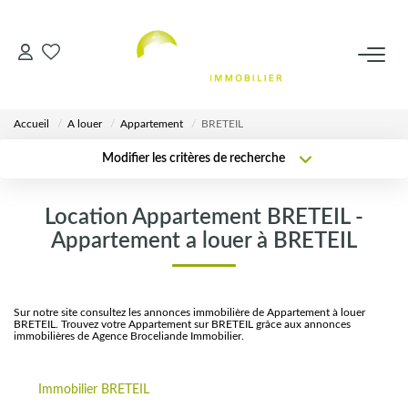
VENTES
Accueil
A louer
Appartement
BRETEIL
LOCATIONS
Modifier les critères de recherche
Localisation
Type de transaction
Surface min
ESTIMATION
Location Appartement BRETEIL -
Type de bien
Appartement a louer à BRETEIL
Plus de critères
Budget max
AGENCE
Créer une alerte
Notre Équipe
Sur notre site consultez les annonces immobilière de Appartement à louer
BRETEIL. Trouvez votre Appartement sur BRETEIL grâce aux annonces
immobilières de Agence Broceliande Immobilier.
CALCULETTES
Immobilier BRETEIL