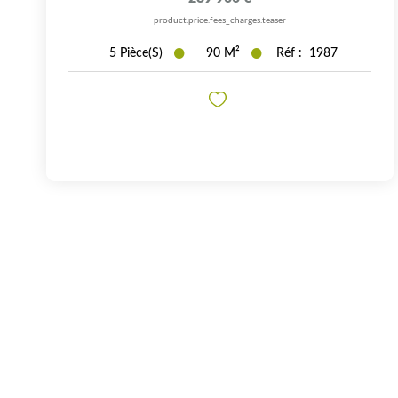
product.price.fees_charges.teaser
5
Pièce(s)
90
M²
Réf :
1987