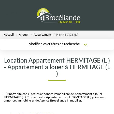
VENTES
Accueil
A louer
Appartement
HERMITAGE (L )
LOCATIONS
Modifier les critères de recherche
Type de transaction
Localisation
Acheter
Localisation
ESTIMATION
Location Appartement HERMITAGE (L )
Type de bien
Sélectionnez...
Surface min
- Appartement a louer à HERMITAGE (L
AGENCE
)
Plus de critères
Budget max
Notre Équipe
Créer une alerte
Sur notre site consultez les annonces immobilière de Appartement à louer
HERMITAGE (L ). Trouvez votre Appartement sur HERMITAGE (L ) grâce aux
annonces immobilières de Agence Broceliande Immobilier.
CALCULETTES