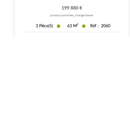
199 880 €
product.price.fees_charges.teaser
3
Pièce(s)
63
M²
Réf :
2060