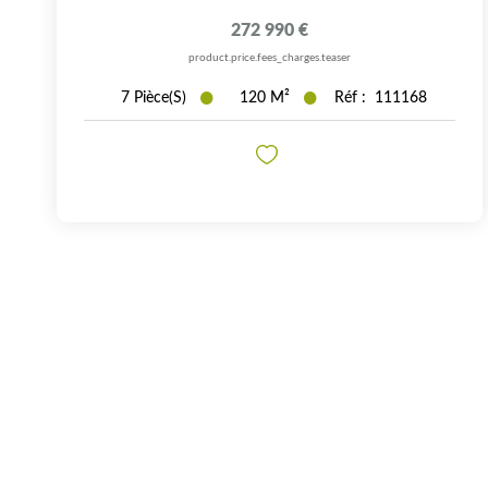
272 990 €
product.price.fees_charges.teaser
7
Pièce(s)
120
M²
Réf :
111168