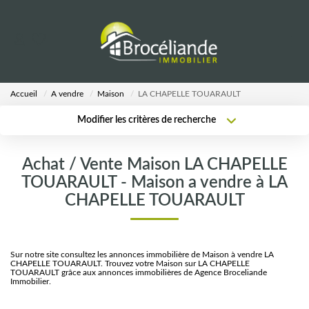
VENTES
Accueil
A vendre
Maison
LA CHAPELLE TOUARAULT
LOCATIONS
Modifier les critères de recherche
Type de transaction
Localisation
Acheter
Localisation
ESTIMATION
Achat / Vente Maison LA CHAPELLE
Type de bien
Sélectionnez...
Surface min
TOUARAULT - Maison a vendre à LA
AGENCE
CHAPELLE TOUARAULT
Plus de critères
Budget max
Notre Équipe
Créer une alerte
Sur notre site consultez les annonces immobilière de Maison à vendre LA
CHAPELLE TOUARAULT. Trouvez votre Maison sur LA CHAPELLE
TOUARAULT grâce aux annonces immobilières de Agence Broceliande
CALCULETTES
Immobilier.