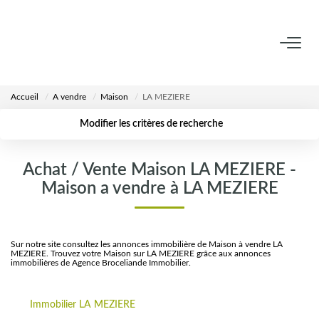
VENTES
Accueil
A vendre
Maison
LA MEZIERE
LOCATIONS
Modifier les critères de recherche
Localisation
Type de transaction
Surface min
ESTIMATION
Achat / Vente Maison LA MEZIERE -
Type de bien
Maison a vendre à LA MEZIERE
Plus de critères
Budget max
AGENCE
Créer une alerte
Notre Équipe
Sur notre site consultez les annonces immobilière de Maison à vendre LA
MEZIERE. Trouvez votre Maison sur LA MEZIERE grâce aux annonces
immobilières de Agence Broceliande Immobilier.
CALCULETTES
Immobilier LA MEZIERE