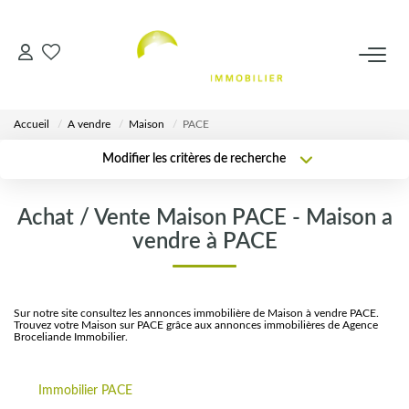
VENTES
Accueil
A vendre
Maison
PACE
LOCATIONS
Modifier les critères de recherche
Localisation
Type de transaction
Surface min
ESTIMATION
Achat / Vente Maison PACE - Maison a
Type de bien
vendre à PACE
Plus de critères
Budget max
AGENCE
Créer une alerte
Notre Équipe
Sur notre site consultez les annonces immobilière de Maison à vendre PACE.
Trouvez votre Maison sur PACE grâce aux annonces immobilières de Agence
Broceliande Immobilier.
CALCULETTES
Immobilier PACE