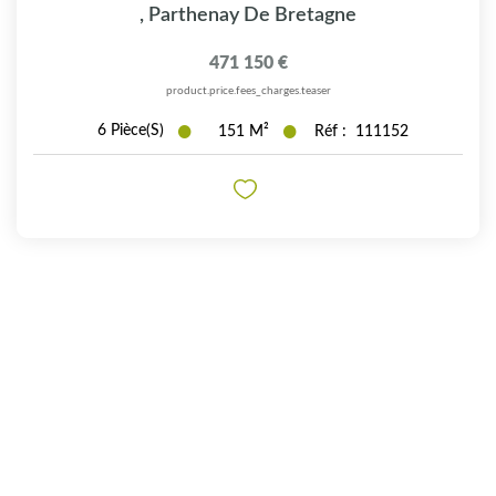
,
Parthenay De Bretagne
471 150 €
product.price.fees_charges.teaser
6
Pièce(s)
151
M²
Réf :
111152