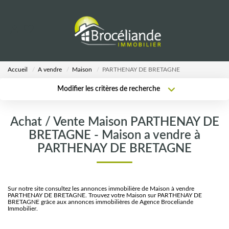
VENTES
Accueil
A vendre
Maison
PARTHENAY DE BRETAGNE
LOCATIONS
Modifier les critères de recherche
Type de transaction
Localisation
Acheter
Localisation
ESTIMATION
Achat / Vente Maison PARTHENAY DE
Type de bien
Sélectionnez...
Surface min
BRETAGNE - Maison a vendre à
AGENCE
PARTHENAY DE BRETAGNE
Plus de critères
Budget max
Notre Équipe
Créer une alerte
Sur notre site consultez les annonces immobilière de Maison à vendre
PARTHENAY DE BRETAGNE. Trouvez votre Maison sur PARTHENAY DE
BRETAGNE grâce aux annonces immobilières de Agence Broceliande
CALCULETTES
Immobilier.