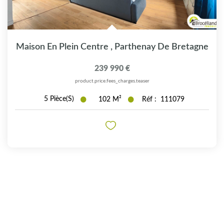
Maison En Plein Centre
,
Parthenay De Bretagne
239 990 €
product.price.fees_charges.teaser
5
Pièce(s)
102
M²
Réf :
111079