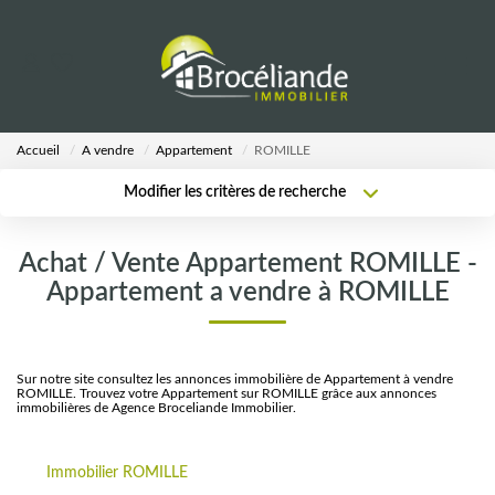
VENTES
Accueil
A vendre
Appartement
ROMILLE
LOCATIONS
Modifier les critères de recherche
Type de transaction
Localisation
Acheter
Localisation
ESTIMATION
Achat / Vente Appartement ROMILLE -
Type de bien
Sélectionnez...
Surface min
Appartement a vendre à ROMILLE
AGENCE
Plus de critères
Budget max
Notre Équipe
Sur notre site consultez les annonces immobilière de Appartement à vendre
ROMILLE. Trouvez votre Appartement sur ROMILLE grâce aux annonces
Créer une alerte
immobilières de Agence Broceliande Immobilier.
CALCULETTES
Immobilier ROMILLE