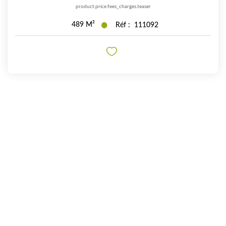
product.price.fees_charges.teaser
489
M²
Réf :
111092