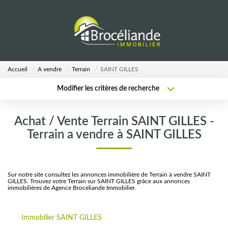
VENTES
Accueil
A vendre
Terrain
SAINT GILLES
LOCATIONS
Modifier les critères de recherche
Type de transaction
Localisation
Acheter
Localisation
ESTIMATION
Achat / Vente Terrain SAINT GILLES -
Type de bien
Sélectionnez...
Surface min
Terrain a vendre à SAINT GILLES
AGENCE
Plus de critères
Budget max
Notre Équipe
Sur notre site consultez les annonces immobilière de Terrain à vendre SAINT
GILLES. Trouvez votre Terrain sur SAINT GILLES grâce aux annonces
Créer une alerte
immobilières de Agence Broceliande Immobilier.
CALCULETTES
Immobilier SAINT GILLES