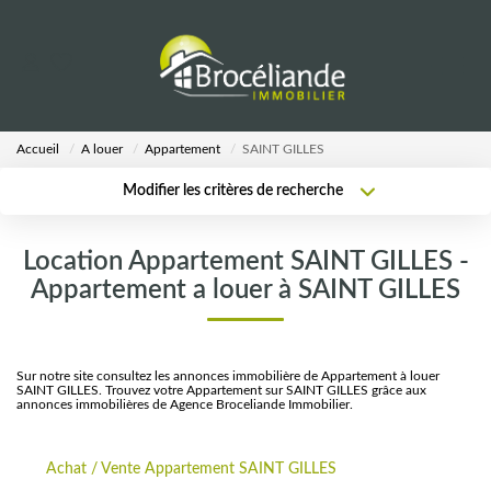
VENTES
Accueil
A louer
Appartement
SAINT GILLES
LOCATIONS
Modifier les critères de recherche
Type de transaction
Localisation
Acheter
Localisation
ESTIMATION
Location Appartement SAINT GILLES -
Type de bien
Sélectionnez...
Surface min
Appartement a louer à SAINT GILLES
AGENCE
Plus de critères
Budget max
Notre Équipe
Sur notre site consultez les annonces immobilière de Appartement à louer
SAINT GILLES. Trouvez votre Appartement sur SAINT GILLES grâce aux
Créer une alerte
annonces immobilières de Agence Broceliande Immobilier.
CALCULETTES
Achat / Vente Appartement SAINT GILLES