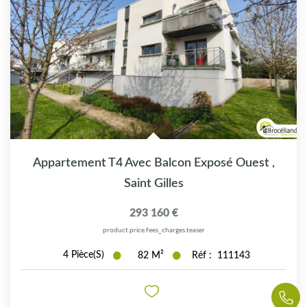
Appartement T4 Avec Balcon Exposé Ouest
,
Saint Gilles
293 160 €
product.price.fees_charges.teaser
4
Pièce(s)
82
M²
Réf :
111143