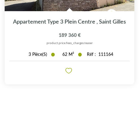
Appartement Type 3 Plein Centre
,
Saint Gilles
189 360 €
product.price.fees_charges.teaser
3
Pièce(s)
62
M²
Réf :
111164