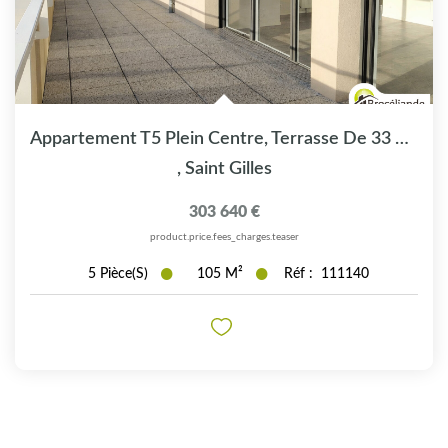
Appartement T5 Plein Centre, Terrasse De 33 M² Exposée Ouest
,
Saint Gilles
303 640 €
product.price.fees_charges.teaser
5
Pièce(s)
105
M²
Réf :
111140