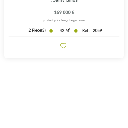
,
Saint Gilles
169 000 €
product.price.fees_charges.teaser
2
Pièce(s)
42
M²
Réf :
2059