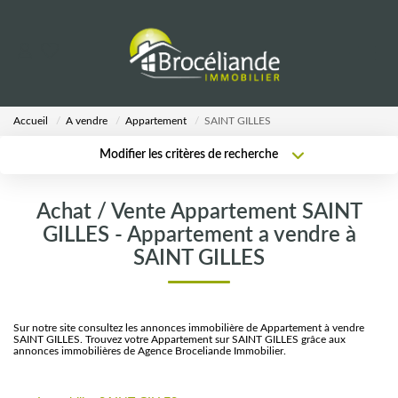
VENTES
Accueil
A vendre
Appartement
SAINT GILLES
LOCATIONS
Modifier les critères de recherche
Type de transaction
Localisation
Acheter
Localisation
ESTIMATION
Achat / Vente Appartement SAINT
Type de bien
Sélectionnez...
Surface min
GILLES - Appartement a vendre à
AGENCE
SAINT GILLES
Plus de critères
Budget max
Notre Équipe
Créer une alerte
Sur notre site consultez les annonces immobilière de Appartement à vendre
SAINT GILLES. Trouvez votre Appartement sur SAINT GILLES grâce aux
annonces immobilières de Agence Broceliande Immobilier.
CALCULETTES