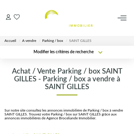
VENTES
Accueil
A vendre
Parking / box
SAINT GILLES
LOCATIONS
Modifier les critères de recherche
Localisation
Type de transaction
Surface min
ESTIMATION
Achat / Vente Parking / box SAINT
Type de bien
GILLES - Parking / box a vendre à
Plus de critères
Budget max
AGENCE
SAINT GILLES
Créer une alerte
Notre Équipe
Sur notre site consultez les annonces immobilière de Parking / box à vendre
SAINT GILLES. Trouvez votre Parking / box sur SAINT GILLES grâce aux
CALCULETTES
annonces immobilières de Agence Broceliande Immobilier.