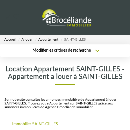
VENTES
Accueil
A louer
Appartement
SAINT-GILLES
LOCATIONS
Modifier les critères de recherche
Type de transaction
Localisation
Acheter
Localisation
ESTIMATION
Location Appartement SAINT-GILLES -
Type de bien
Sélectionnez...
Surface min
Appartement a louer à SAINT-GILLES
AGENCE
Plus de critères
Budget max
Notre Équipe
Sur notre site consultez les annonces immobilière de Appartement à louer
SAINT-GILLES. Trouvez votre Appartement sur SAINT-GILLES grâce aux
Créer une alerte
annonces immobilières de Agence Broceliande Immobilier.
CALCULETTES
Immobilier SAINT-GILLES