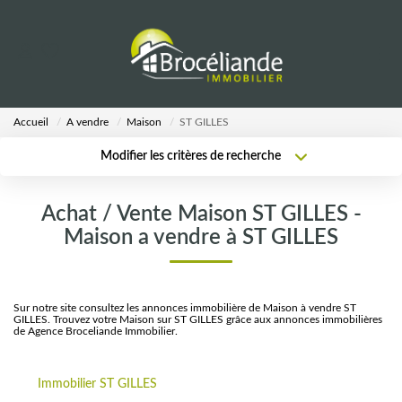
VENTES
Accueil
A vendre
Maison
ST GILLES
LOCATIONS
Modifier les critères de recherche
Type de transaction
Localisation
Acheter
Localisation
ESTIMATION
Achat / Vente Maison ST GILLES -
Type de bien
Sélectionnez...
Surface min
Maison a vendre à ST GILLES
AGENCE
Plus de critères
Budget max
Notre Équipe
Sur notre site consultez les annonces immobilière de Maison à vendre ST
GILLES. Trouvez votre Maison sur ST GILLES grâce aux annonces immobilières
Créer une alerte
de Agence Broceliande Immobilier.
CALCULETTES
Immobilier ST GILLES