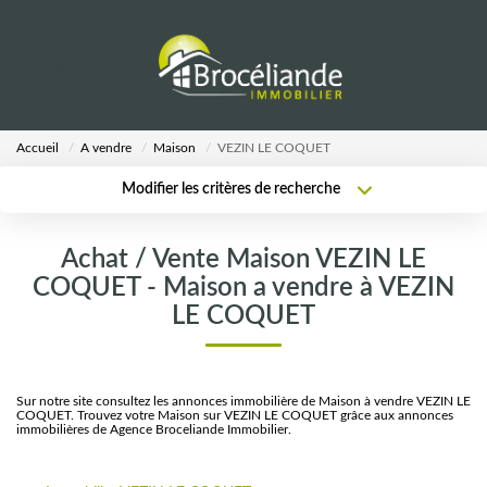
VENTES
Accueil
A vendre
Maison
VEZIN LE COQUET
LOCATIONS
Modifier les critères de recherche
Type de transaction
Localisation
Acheter
Localisation
ESTIMATION
Achat / Vente Maison VEZIN LE
Type de bien
Sélectionnez...
Surface min
COQUET - Maison a vendre à VEZIN
AGENCE
LE COQUET
Plus de critères
Budget max
Notre Équipe
Créer une alerte
Sur notre site consultez les annonces immobilière de Maison à vendre VEZIN LE
COQUET. Trouvez votre Maison sur VEZIN LE COQUET grâce aux annonces
immobilières de Agence Broceliande Immobilier.
CALCULETTES